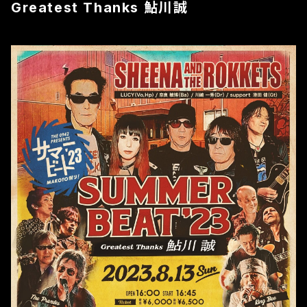
Greatest Thanks 鮎川誠